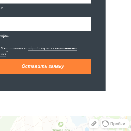
я
лефон
Я соглашаюсь на
обработку моих персональных
*
нных