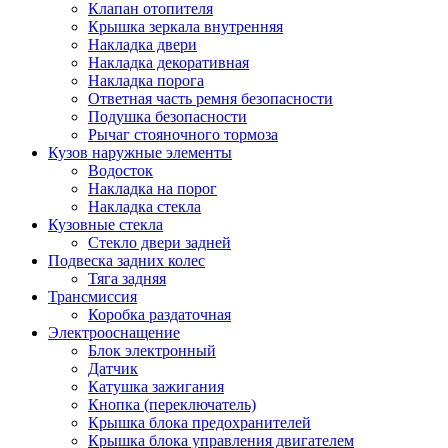
Клапан отопителя
Крышка зеркала внутренняя
Накладка двери
Накладка декоративная
Накладка порога
Ответная часть ремня безопасности
Подушка безопасности
Рычаг стояночного тормоза
Кузов наружные элементы
Водосток
Накладка на порог
Накладка стекла
Кузовные стекла
Стекло двери задней
Подвеска задних колес
Тяга задняя
Трансмиссия
Коробка раздаточная
Электрооснащение
Блок электронный
Датчик
Катушка зажигания
Кнопка (переключатель)
Крышка блока предохранителей
Крышка блока управления двигателем