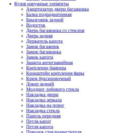
Кузов наружные элементы
Амортизатор двери багажника
Балка подрадиаторная
Брызговик задний
Водосток
Дверь багажника со стеклом
Дверь задняя
Держатель капота
Замок багажник
Замок багажника
Замок капота
Защита антигравийная
Крепление бампера
Кронштейн крепления фары
Крюк буксировочный
Локер задний
Молдинг лобового стекла
Накладка двери
Накладка зеркала
Накладка на порог
Накладка стекла
Панель передняя
Петля капот
Петля капота
Поводок стеклоочистителя