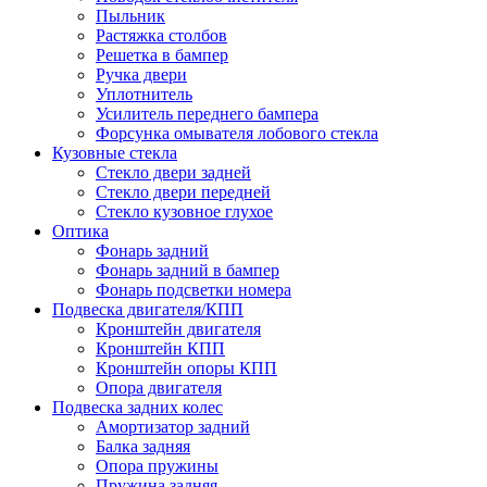
Пыльник
Растяжка столбов
Решетка в бампер
Ручка двери
Уплотнитель
Усилитель переднего бампера
Форсунка омывателя лобового стекла
Кузовные стекла
Стекло двери задней
Стекло двери передней
Стекло кузовное глухое
Оптика
Фонарь задний
Фонарь задний в бампер
Фонарь подсветки номера
Подвеска двигателя/КПП
Кронштейн двигателя
Кронштейн КПП
Кронштейн опоры КПП
Опора двигателя
Подвеска задних колес
Амортизатор задний
Балка задняя
Опора пружины
Пружина задняя