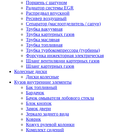
Поршень с шатуном
Радиатор системы EGR
Распредвал впускной
Ресивер воздушный
Сепаратор (маслоотделитель / сапун)
Трубка вакуумная
Трубка картерных газов
Трубка масляная
Трубка топливная
Трубка турбокомпрессора (турбины)
Форсунка инжекторная электрическая
Шланг вентиляции картерных газов
Шланг картерных газов
Колесные диски
Диски колесные
Кузов внутренние элементы
Бак топливный
Бардачок
Бачок омывателя лобового стекла
Блок кнопок
Замок двери
Зеркало заднего вида
Коврик
Кожух рулевой колонки
Комплект сидений