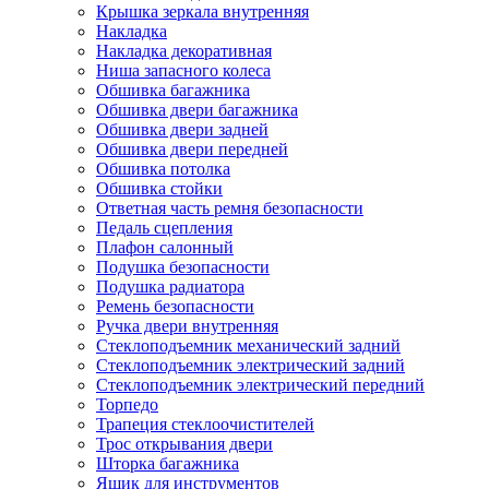
Крышка зеркала внутренняя
Накладка
Накладка декоративная
Ниша запасного колеса
Обшивка багажника
Обшивка двери багажника
Обшивка двери задней
Обшивка двери передней
Обшивка потолка
Обшивка стойки
Ответная часть ремня безопасности
Педаль сцепления
Плафон салонный
Подушка безопасности
Подушка радиатора
Ремень безопасности
Ручка двери внутренняя
Стеклоподъемник механический задний
Стеклоподъемник электрический задний
Стеклоподъемник электрический передний
Торпедо
Трапеция стеклоочистителей
Трос открывания двери
Шторка багажника
Ящик для инструментов