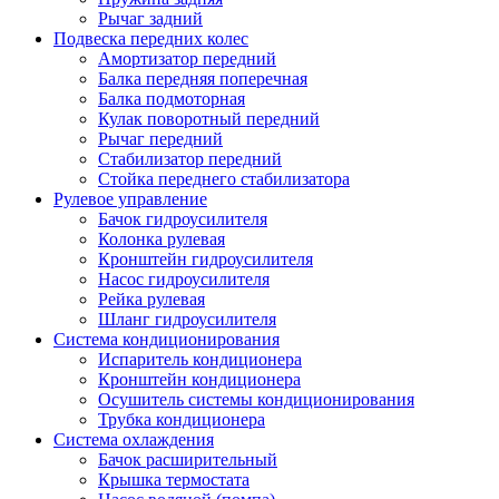
Рычаг задний
Подвеска передних колес
Амортизатор передний
Балка передняя поперечная
Балка подмоторная
Кулак поворотный передний
Рычаг передний
Стабилизатор передний
Стойка переднего стабилизатора
Рулевое управление
Бачок гидроусилителя
Колонка рулевая
Кронштейн гидроусилителя
Насос гидроусилителя
Рейка рулевая
Шланг гидроусилителя
Система кондиционирования
Испаритель кондиционера
Кронштейн кондиционера
Осушитель системы кондиционирования
Трубка кондиционера
Система охлаждения
Бачок расширительный
Крышка термостата