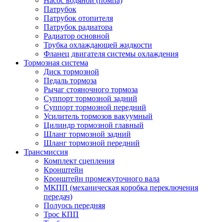
Насос водяной (помпа)
Патрубок
Патрубок отопителя
Патрубок радиатора
Радиатор основной
Трубка охлаждающей жидкости
Фланец двигателя системы охлаждения
Тормозная система
Диск тормозной
Педаль тормоза
Рычаг стояночного тормоза
Суппорт тормозной задний
Суппорт тормозной передний
Усилитель тормозов вакуумный
Цилиндр тормозной главный
Шланг тормозной задний
Шланг тормозной передний
Трансмиссия
Комплект сцепления
Кронштейн
Кронштейн промежуточного вала
МКПП (механическая коробка переключения
передач)
Полуось передняя
Трос КПП