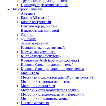
Трубка цилиндра сцепления
Цилиндр сцепления главный
Электрооснащение
Антенна
Блок ABS (насос)
Блок электронный
Вентилятор радиатора
Выключатель концевой
Датчик
Динамик
Замок зажигания
Клапан электромагнитный
Клемма аккумулятора
Кнопка (переключатель)
Крепление АКБ (корпус/подставка)
Крышка блока предохранителей
Крышка блока управления двигателем
Магнитола
Механизм подрулевой для SRS (ленточный)
Моторчик заслонки отопителя
Моторчик отопителя
Моторчик стеклоочистителя задний
Моторчик стеклоочистителя передний
Моторчик стеклоподъемника
Насос омывателя