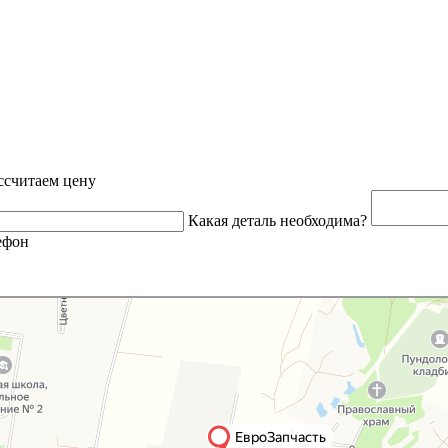
ссчитаем цену
Какая деталь необходима?
ефон