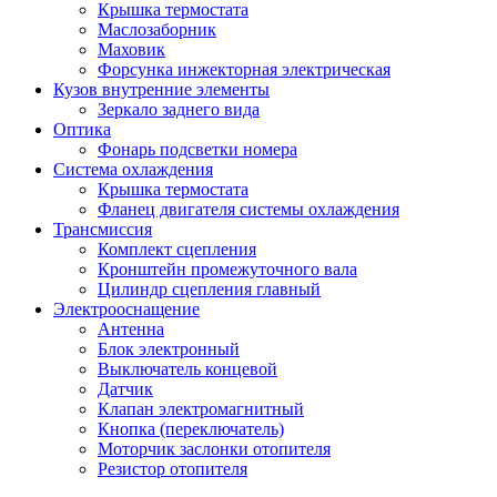
Крышка термостата
Маслозаборник
Маховик
Форсунка инжекторная электрическая
Кузов внутренние элементы
Зеркало заднего вида
Оптика
Фонарь подсветки номера
Система охлаждения
Крышка термостата
Фланец двигателя системы охлаждения
Трансмиссия
Комплект сцепления
Кронштейн промежуточного вала
Цилиндр сцепления главный
Электрооснащение
Антенна
Блок электронный
Выключатель концевой
Датчик
Клапан электромагнитный
Кнопка (переключатель)
Моторчик заслонки отопителя
Резистор отопителя