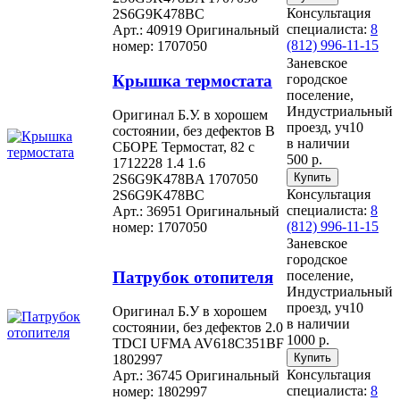
Консультация
2S6G9K478BC
специалиста:
8
Арт.: 40919
Оригинальный
(812) 996-11-15
номер: 1707050
Заневское
Крышка термостата
городское
поселение,
Индустриальный
Оригинал Б.У. в хорошем
проезд, уч10
состоянии, без дефектов В
в наличии
СБОРЕ Термостат, 82 c
500 р.
1712228 1.4 1.6
2S6G9K478BA 1707050
Консультация
2S6G9K478BC
специалиста:
8
Арт.: 36951
Оригинальный
(812) 996-11-15
номер: 1707050
Заневское
городское
Патрубок отопителя
поселение,
Индустриальный
проезд, уч10
Оригинал Б.У в хорошем
в наличии
состоянии, без дефектов 2.0
1000 р.
TDCI UFMA AV618C351BF
1802997
Консультация
Арт.: 36745
Оригинальный
специалиста:
8
номер: 1802997