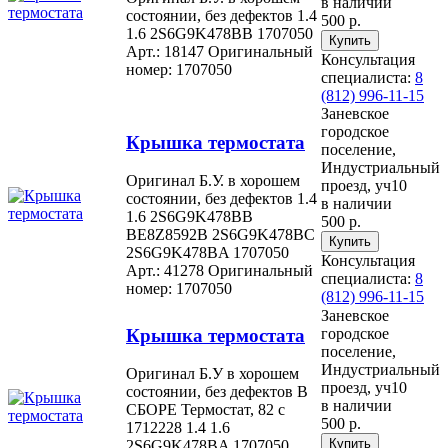
в наличии
состоянии, без дефектов 1.4
500 р.
1.6 2S6G9K478BB 1707050
Арт.: 18147
Оригинальный
Консультация
номер: 1707050
специалиста:
8
(812) 996-11-15
Заневское
городское
Крышка термостата
поселение,
Индустриальный
Оригинал Б.У. в хорошем
проезд, уч10
состоянии, без дефектов 1.4
в наличии
1.6 2S6G9K478BB
500 р.
BE8Z8592B 2S6G9K478BC
2S6G9K478BA 1707050
Консультация
Арт.: 41278
Оригинальный
специалиста:
8
номер: 1707050
(812) 996-11-15
Заневское
Крышка термостата
городское
поселение,
Индустриальный
Оригинал Б.У в хорошем
проезд, уч10
состоянии, без дефектов В
в наличии
СБОРЕ Термостат, 82 c
500 р.
1712228 1.4 1.6
2S6G9K478BA 1707050