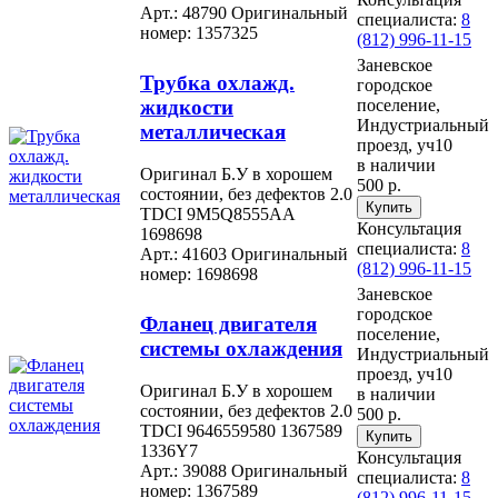
Арт.: 48790
Оригинальный
специалиста:
8
номер: 1357325
(812) 996-11-15
Заневское
Трубка охлажд.
городское
жидкости
поселение,
Индустриальный
металлическая
проезд, уч10
в наличии
Оригинал Б.У в хорошем
500 р.
состоянии, без дефектов 2.0
TDCI 9M5Q8555AA
Консультация
1698698
специалиста:
8
Арт.: 41603
Оригинальный
(812) 996-11-15
номер: 1698698
Заневское
городское
Фланец двигателя
поселение,
системы охлаждения
Индустриальный
проезд, уч10
Оригинал Б.У в хорошем
в наличии
состоянии, без дефектов 2.0
500 р.
TDCI 9646559580 1367589
1336Y7
Консультация
Арт.: 39088
Оригинальный
специалиста:
8
номер: 1367589
(812) 996-11-15