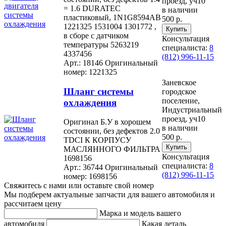
проезд, уч10
= 1.6 DURATEC
в наличии
пластиковый, 1N1G8594AB
500 р.
1221325 1531004 1301772 ,
в сборе с датчиком
Консультация
температуры 5263219
специалиста:
8
4337456
(812) 996-11-15
Арт.: 18146
Оригинальный
номер: 1221325
Заневское
Шланг системы
городское
поселение,
охлаждения
Индустриальный
проезд, уч10
Оригинал Б.У в хорошем
в наличии
состоянии, без дефектов 2.0
500 р.
TDCI К КОРПУСУ
МАСЛЯННОГО ФИЛЬТРА
Консультация
1698156
специалиста:
8
Арт.: 36744
Оригинальный
(812) 996-11-15
номер: 1698156
Свяжитесь с нами или оставьте свой номер
Мы подберем актуальные запчасти для вашего автомобиля и
рассчитаем цену
Марка и модель вашего
автомобиля
Какая деталь