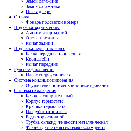
Замок багажник
Замок багажника
Петля двери
Оптика
Фонарь подсветки номера
Подвеска задних колес
Амортизатор задний
Опора пружины
Рычаг задний
Подвеска передних колес
Балка передняя поперечная
Кронштейн
Рычаг передний
Рулевое управление
Насос гидроусилителя
Система кондиционирования
Осушитель системы кондиционирования
Система охлаждения
Бачок расширительный
Корпус термостата
Крышка термостата
Патрубок отопителя
Радиатор основной
Трубка охлажд. жидкости металлическая
Фланец двигателя системы охлаждения