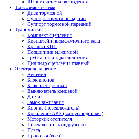
Шланг системы охлаждения
Тормозная система
Диск тормозной
Суппорт тормозной задний
Суппорт тормозной передний
Трансмиссия
Комплект сцепления
Кронштейн промежуточного вала
Крышка КПП
Подшипник выжимной
Трубка цилиндра сцепления
Цилиндр сцепления главный
Электрооснащение
Антенна
Блок кнопок
Блок электронный
Выключатель концевой
Датчик
Замок зажигания
Кнопка (переключатель)
Крепление АКБ (корпус/подставка)
Моторчик отопителя
Переключатель подрулевой
Плата
Проводка (коса)