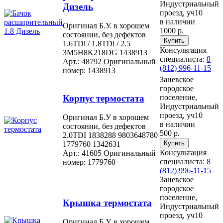
Индустриальный
Дизель
проезд, уч10
в наличии
Оригинал Б.У. в хорошем
1000 р.
состоянии, без дефектов
1.6TDi / 1.8TDi / 2.5
Консультация
3M5H8K218DG 1438913
специалиста:
8
Арт.: 48792
Оригинальный
(812) 996-11-15
номер: 1438913
Заневское
городское
Корпус термостата
поселение,
Индустриальный
проезд, уч10
Оригинал Б.У в хорошем
в наличии
состоянии, без дефектов
500 р.
2.0TDI 1838288 9803648780
1779760 1342631
Консультация
Арт.: 41605
Оригинальный
специалиста:
8
номер: 1779760
(812) 996-11-15
Заневское
городское
поселение,
Крышка термостата
Индустриальный
проезд, уч10
Оригинал Б.У. в хорошем