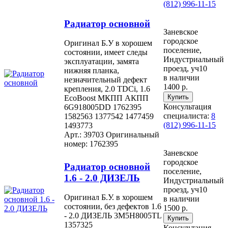
(812) 996-11-15
Радиатор основной
Заневское
городское
Оригинал Б.У в хорошем
поселение,
состоянии, имеет следы
Индустриальный
эксплуатации, замята
проезд, уч10
нижняя планка,
в наличии
незначительный дефект
1400 р.
крепления, 2.0 TDCi, 1.6
EcoBoost МКПП АКПП
Консультация
6G918005DD 1762395
специалиста:
8
1582563 1377542 1477459
(812) 996-11-15
1493773
Арт.: 39703
Оригинальный
номер: 1762395
Заневское
городское
Радиатор основной
поселение,
1.6 - 2.0 ДИЗЕЛЬ
Индустриальный
проезд, уч10
Оригинал Б.У. в хорошем
в наличии
состоянии, без дефектов 1.6
1500 р.
- 2.0 ДИЗЕЛЬ 3M5H8005TL
1357325
Консультация