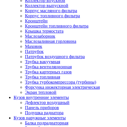
Коллектор впускной
Коллектор выпускной
Корпус масляного фильтра
Корпус топливного фильтра
Кронштейн
Кронштейн топливного фильтра
Крышка термостата
Маслозаборник
Маслозаливная горловина
Маховик
Патрубок
Патрубок воздушного фильтра
Трубка вакуумная
Трубка вентиляционная
Трубка картерных газов
Трубка топливная
Трубка турбокомпрессора (турбины)
Форсунка инжекторная электрическая
Экран тепловой
Кузов внутренние элементы
Дефлектор воздушный
Панель приборов
Подушка радиатора
Кузов наружные элементы
Балка подрадиаторная