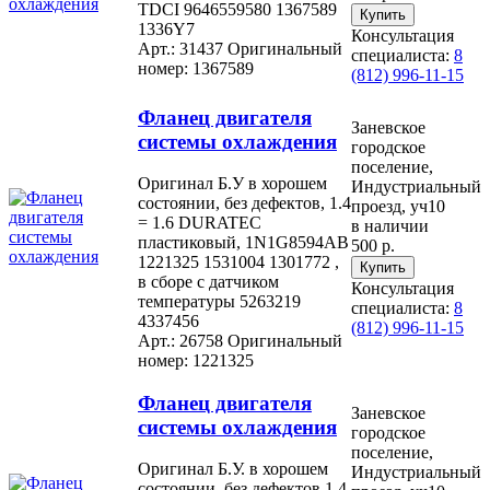
TDCI 9646559580 1367589
1336Y7
Консультация
Арт.: 31437
Оригинальный
специалиста:
8
номер: 1367589
(812) 996-11-15
Фланец двигателя
Заневское
системы охлаждения
городское
поселение,
Оригинал Б.У в хорошем
Индустриальный
состоянии, без дефектов, 1.4
проезд, уч10
= 1.6 DURATEC
в наличии
пластиковый, 1N1G8594AB
500 р.
1221325 1531004 1301772 ,
в сборе с датчиком
Консультация
температуры 5263219
специалиста:
8
4337456
(812) 996-11-15
Арт.: 26758
Оригинальный
номер: 1221325
Фланец двигателя
Заневское
системы охлаждения
городское
поселение,
Оригинал Б.У. в хорошем
Индустриальный
состоянии, без дефектов 1.4