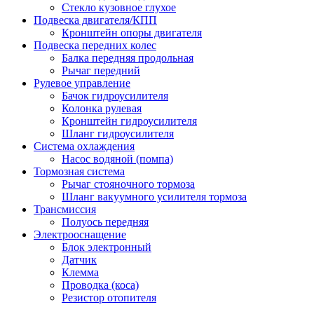
Стекло кузовное глухое
Подвеска двигателя/КПП
Кронштейн опоры двигателя
Подвеска передних колес
Балка передняя продольная
Рычаг передний
Рулевое управление
Бачок гидроусилителя
Колонка рулевая
Кронштейн гидроусилителя
Шланг гидроусилителя
Система охлаждения
Насос водяной (помпа)
Тормозная система
Рычаг стояночного тормоза
Шланг вакуумного усилителя тормоза
Трансмиссия
Полуось передняя
Электрооснащение
Блок электронный
Датчик
Клемма
Проводка (коса)
Резистор отопителя