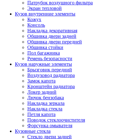
Патрубок воздушного фильтра
Экран тепловой
Кузов внутренние элементы
Кожух
Консоль
Накладка декоративная
Обшивка двери задней
Обшивка двери передней
Обшивка стойки
Пол багажника
Ремень безопасности
Кузов наружные элементы
Брызговик передний
Воздуховод радиатора
Замок капота
Кронштейн радиатора
Локер задний
Лючок бензобака
Накладка зеркала
Накладка стекла
Петля капота
Поводок стеклоочистителя
Форсунка омывателя
Кузовные стекла
Стекло двери задней