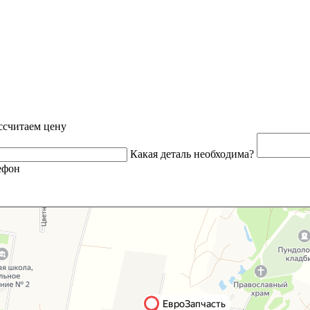
ссчитаем цену
Какая деталь необходима?
ефон