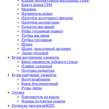
Клапан рециркуляции выхлопных газов
Кожух ремня ГРМ
Маховик
Натяжитель ремня
Патрубок воздушного фильтра
Патрубок интеркулера
Радиатор масляный
Рейка топливная (рампа)
Трубка масляная
Трубка топливная
Шланг
Шланг дроссельной заслонки
Экран тепловой
Кузов внутренние элементы
Бачок омывателя лобового стекла
Плафон салонный
Подушка радиатора
Кузов наружные элементы
Воздухозаборник
Крюк буксировочный
Ручка двери
Оптика
Повторитель на крыло
Фонарь подсветки номера
Подвеска двигателя/КПП