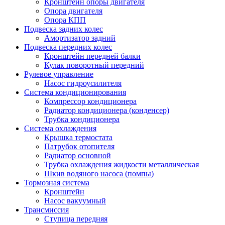
Кронштейн опоры двигателя
Опора двигателя
Опора КПП
Подвеска задних колес
Амортизатор задний
Подвеска передних колес
Кронштейн передней балки
Кулак поворотный передний
Рулевое управление
Насос гидроусилителя
Система кондиционирования
Компрессор кондиционера
Радиатор кондиционера (конденсер)
Трубка кондиционера
Система охлаждения
Крышка термостата
Патрубок отопителя
Радиатор основной
Трубка охлаждения жидкости металлическая
Шкив водяного насоса (помпы)
Тормозная система
Кронштейн
Насос вакуумный
Трансмиссия
Ступица передняя