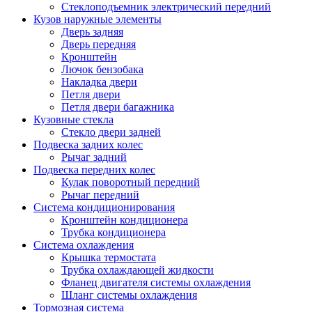
Стеклоподъемник электрический передний
Кузов наружные элементы
Дверь задняя
Дверь передняя
Кронштейн
Лючок бензобака
Накладка двери
Петля двери
Петля двери багажника
Кузовные стекла
Стекло двери задней
Подвеска задних колес
Рычаг задний
Подвеска передних колес
Кулак поворотный передний
Рычаг передний
Система кондиционирования
Кронштейн кондиционера
Трубка кондиционера
Система охлаждения
Крышка термостата
Трубка охлаждающей жидкости
Фланец двигателя системы охлаждения
Шланг системы охлаждения
Тормозная система