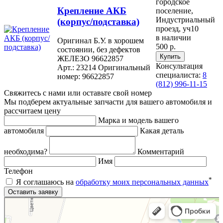
городское
Крепление АКБ
поселение,
Индустриальный
(корпус/подставка)
проезд, уч10
в наличии
Оригинал Б.У. в хорошем
500 р.
состоянии, без дефектов
ЖЕЛЕЗО 96622857
Консультация
Арт.: 23214
Оригинальный
специалиста:
8
номер: 96622857
(812) 996-11-15
Свяжитесь с нами или оставьте свой номер
Мы подберем актуальные запчасти для вашего автомобиля и
рассчитаем цену
Марка и модель вашего
автомобиля
Какая деталь
необходима?
Комментарий
Имя
Телефон
*
Я соглашаюсь на
обработку моих персональных данных
Яндекс.Карты
Яндекс.Карты — поиск мест и адресов, городской транспорт