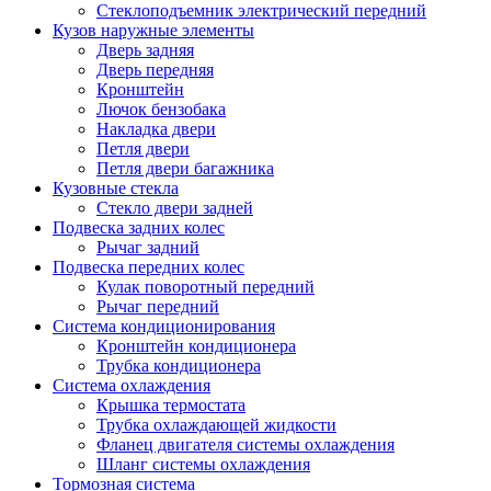
Стеклоподъемник электрический передний
Кузов наружные элементы
Дверь задняя
Дверь передняя
Кронштейн
Лючок бензобака
Накладка двери
Петля двери
Петля двери багажника
Кузовные стекла
Стекло двери задней
Подвеска задних колес
Рычаг задний
Подвеска передних колес
Кулак поворотный передний
Рычаг передний
Система кондиционирования
Кронштейн кондиционера
Трубка кондиционера
Система охлаждения
Крышка термостата
Трубка охлаждающей жидкости
Фланец двигателя системы охлаждения
Шланг системы охлаждения
Тормозная система