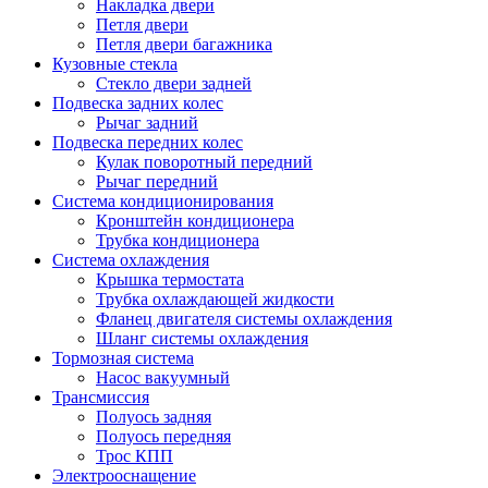
Накладка двери
Петля двери
Петля двери багажника
Кузовные стекла
Стекло двери задней
Подвеска задних колес
Рычаг задний
Подвеска передних колес
Кулак поворотный передний
Рычаг передний
Система кондиционирования
Кронштейн кондиционера
Трубка кондиционера
Система охлаждения
Крышка термостата
Трубка охлаждающей жидкости
Фланец двигателя системы охлаждения
Шланг системы охлаждения
Тормозная система
Насос вакуумный
Трансмиссия
Полуось задняя
Полуось передняя
Трос КПП
Электрооснащение